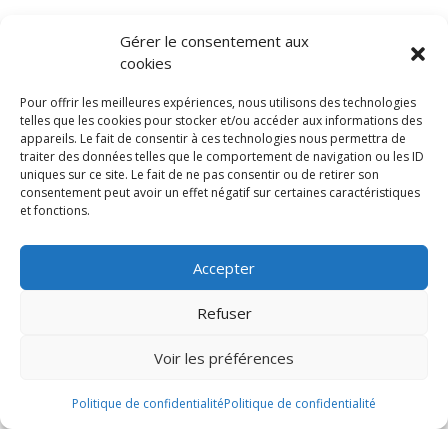
Diminuer le four à 180°C (350 °F).
Gérer le consentement aux
cookies
Étaler le fromage au fond des abaisses.
Pour offrir les meilleures expériences, nous utilisons des technologies
telles que les cookies pour stocker et/ou accéder aux informations des
Déposer les légumes en spirales sur le fromage, en
appareils. Le fait de consentir à ces technologies nous permettra de
traiter des données telles que le comportement de navigation ou les ID
alternant entre tomates et courgettes.
uniques sur ce site. Le fait de ne pas consentir ou de retirer son
consentement peut avoir un effet négatif sur certaines caractéristiques
Arroser de vinaigrette.
et fonctions.
Cuire 50 minutes ou jusqu’à ce que la croûte soit dorée.
Accepter
Refuser
Voir les préférences
Notre astuce!
Politique de confidentialité
Politique de confidentialité
Lorsque vous précuisez une abaisse à tarte : piquer